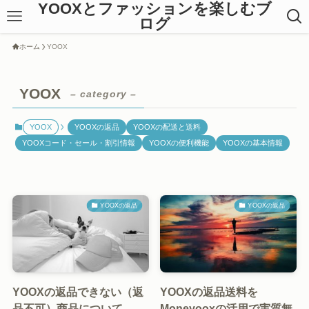
YOOXとファッションを楽しむブ
ログ
ホーム
YOOX
YOOX
– category –
YOOX
YOOXの返品
YOOXの配送と送料
YOOXコード・セール・割引情報
YOOXの便利機能
YOOXの基本情報
YOOXの返品
YOOXの返品
YOOXの返品できない（返
YOOXの返品送料を
品不可）商品について。
Moneyooxの活用で実質無