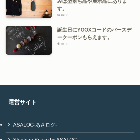
みは型落ち品や展示品にありま
す。
9960
誕生日にYOOXコードのバースデ
ークーポンもらえます。
9100
運営サイト
ASALOG-あさログ-
Steelpan Space by ASALOG