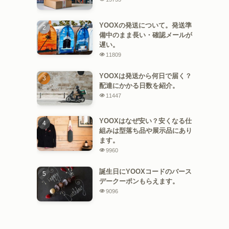
YOOXの発送について。発送準
備中のまま長い・確認メールが
遅い。
11809
YOOXは発送から何日で届く？
配達にかかる日数を紹介。
11447
YOOXはなぜ安い？安くなる仕
組みは型落ち品や展示品にあり
ます。
9960
誕生日にYOOXコードのバース
デークーポンもらえます。
9096