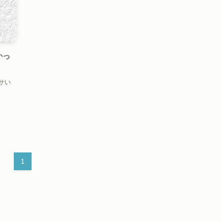
かっ
サい
1