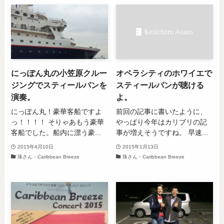
にっぽん丸の小笠原クルー
オペラシティのホワイエで
ジングでスティールパンを
スティールパンが聴ける
演奏。
よ。
にっぽん丸！豪華客船ですよ
前回の記事に書いたように、
っ！！！！ そりゃあもう豪華
やっぱり今年はカリブリの記
客船でした。船内に漂う豪...
事が増えそうですね。 早速...
2015年4月10日
2015年1月13日
珠さん・Caribbean Breeze
珠さん・Caribbean Breeze