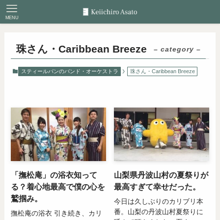
MENU
珠さん・Caribbean Breeze
– category –
スティールパンのバンド・オーケストラ
珠さん・Caribbean Breeze
「撫松庵」の浴衣知って
山梨県丹波山村の夏祭りが
る？着心地最高で僕の心を
最高すぎて幸せだった。
鷲掴み。
今日は久しぶりのカリブリ本
番。山梨の丹波山村夏祭りに
撫松庵の浴衣 引き続き、カリ