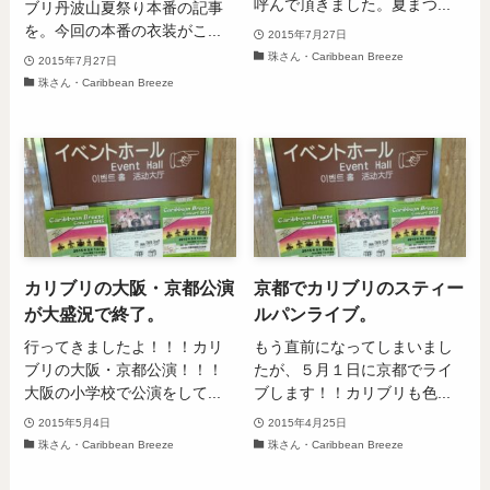
呼んで頂きました。夏まつ...
ブリ丹波山夏祭り本番の記事
を。今回の本番の衣装がこ...
2015年7月27日
珠さん・Caribbean Breeze
2015年7月27日
珠さん・Caribbean Breeze
カリブリの大阪・京都公演
京都でカリブリのスティー
が大盛況で終了。
ルパンライブ。
行ってきましたよ！！！カリ
もう直前になってしまいまし
ブリの大阪・京都公演！！！
たが、５月１日に京都でライ
大阪の小学校で公演をして...
ブします！！カリブリも色...
2015年5月4日
2015年4月25日
珠さん・Caribbean Breeze
珠さん・Caribbean Breeze