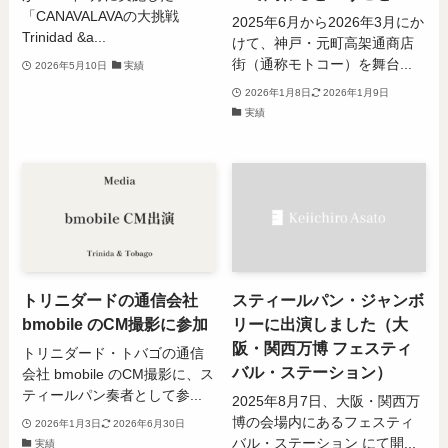
「CANAVALAVAの大挑戦
2025年6月から2026年3月にか
Trinidad &a...
けて、神戸・元町高架通商店
街（通称モトコー）を舞台...
2026年5月10日
実績
2026年1月8日
2026年1月9日
実績
トリニダードの通信会社
スティールパン・ジャンボ
bmobile のCM撮影に参加
リーに出演しました（大
阪・関西万博 フェスティ
トリニダード・トバゴの通信
バル・ステーション）
会社 bmobile のCM撮影に、ス
ティールパン奏者として参...
2025年8月7日、大阪・関西万
博の会場内にあるフェスティ
2026年1月3日
2026年6月30日
バル・ステーション にて開...
実績