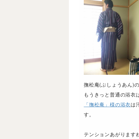
撫松庵(ぶしょうあん)
もうきっと普通の浴衣
「撫松庵」様の浴衣
は
す。
テンションあがります