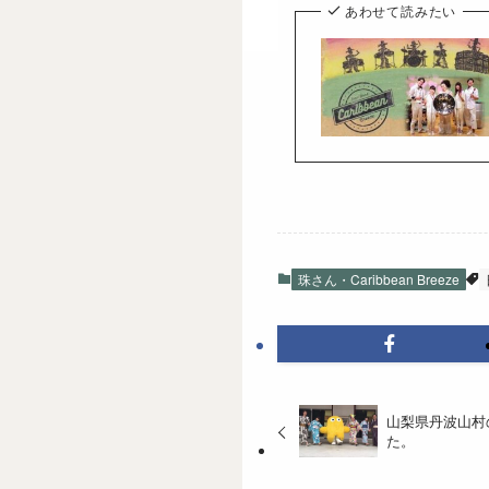
あわせて読みたい
珠さん・Caribbean Breeze
山梨県丹波山村
た。