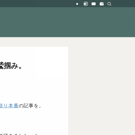
鷲掴み。
祭り本番
の記事を。