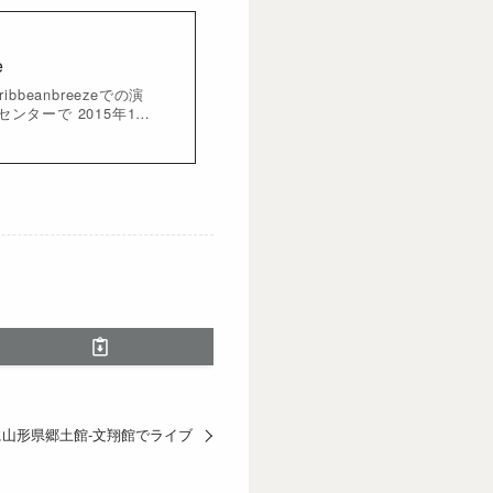
e
ibbeanbreezeでの演
ンターで 2015年1…
5日に山形県郷土館-文翔館でライブ