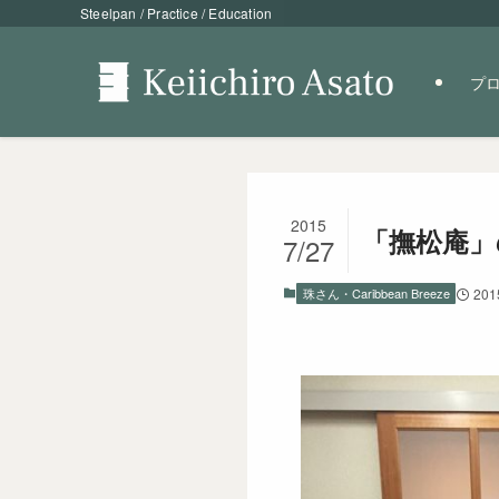
Steelpan / Practice / Education
プ
2015
「撫松庵」
7/27
珠さん・Caribbean Breeze
20