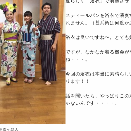
夏らしく「浴衣」で演奏させ
スティールパンを浴衣で演奏
れません。（甚兵衛は何度か
浴衣は良いですね〜。とても
ですが、なかなか着る機会が
ね・・・。
今回の浴衣は本当に素晴らし
ります！！
話を聞いたら、やっぱりこの
ゃないんです・・・・。
松庵の浴衣