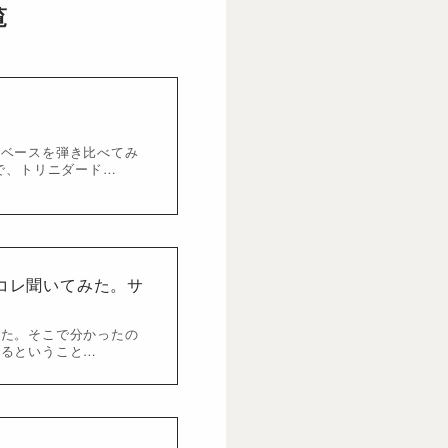
覧
。
のベースを弾き比べてみ
で、トリニダード…
コレ聞いてみた。サ
した。そこで分かったの
いるということ…