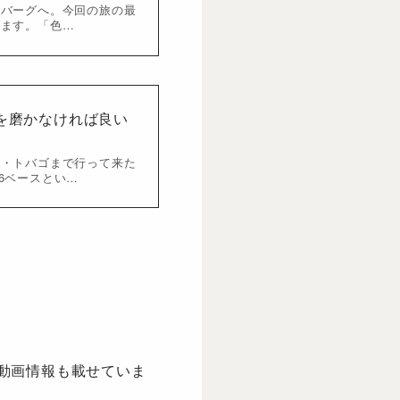
ツバーグへ。今回の旅の最
います。「色…
を磨かなければ良い
ド・トバゴまで行って来た
の6ベースとい…
の動画情報も載せていま