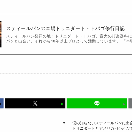
スティールパンの本場トリニダード・トバゴ修行日記
スティールパン発祥の地：トリニダード・トバゴ。音大の打楽器科
パンと出会い、それから10年以上プロとして活動しています。 「本
僕の知らないスティールパンに出
トリニダードとアメリカ=ピッツ