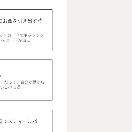
てお金を引き出す時
レジットカードでキャッシン
からカードが出…
。
た。だって、自分が動かな
ているのに収…
器：スティールパ