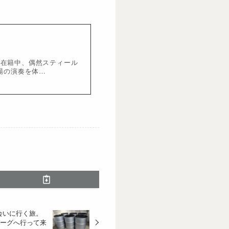
に在籍中、偶然スティール
場の演奏を体…
会いに行く旅。
バーグへ行って来