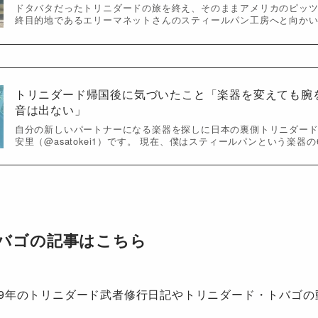
ドタバタだったトリニダードの旅を終え、そのままアメリカのピッ
終目的地であるエリーマネットさんのスティールパン工房へと向か
トリニダード帰国後に気づいたこと「楽器を変えても腕
音は出ない」
自分の新しいパートナーになる楽器を探しに日本の裏側トリニダー
安里（@asatokei1）です。 現在、僕はスティールパンという楽器
バゴの記事はこちら
・2019年のトリニダード武者修行日記やトリニダード・トバゴ