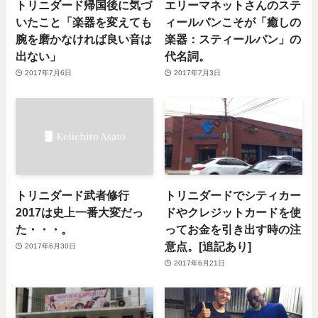
トリニダード帰国後に気づ
エリーマネットさんのステ
いたこと「楽器を変えても
ィールパンこそが「癒しの
腕を磨かなければ良い音は
楽器：スティールパン」の
出ない」
代名詞。
2017年7月6日
2017年7月3日
トリニダード武者修行
トリニダードでシティカー
2017は史上一番大変だっ
ドやクレジットカードを使
た・・・。
ってお金を引き出す時の注
意点。[追記あり]
2017年6月30日
2017年6月21日