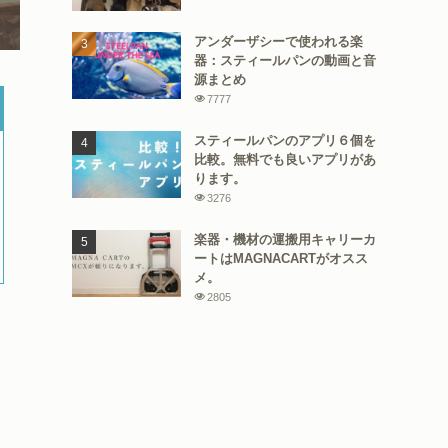
アンダーザシーで使われる楽
器：スティールパンの動画と音
源まとめ
7777
スティールパンのアプリ６個を
比較。無料でも良いアプリがあ
ります。
3276
楽器・機材の運搬用キャリーカ
ートはMAGNACARTがオスス
メ。
2805