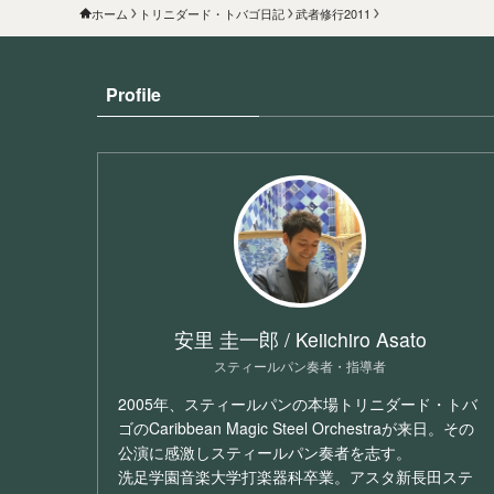
ホーム
トリニダード・トバゴ日記
武者修行2011
Profile
安里 圭一郎 / Keiichiro Asato
スティールパン奏者・指導者
2005年、スティールパンの本場トリニダード・トバ
ゴのCaribbean Magic Steel Orchestraが来日。その
公演に感激しスティールパン奏者を志す。
洗足学園音楽大学打楽器科卒業。アスタ新長田ステ