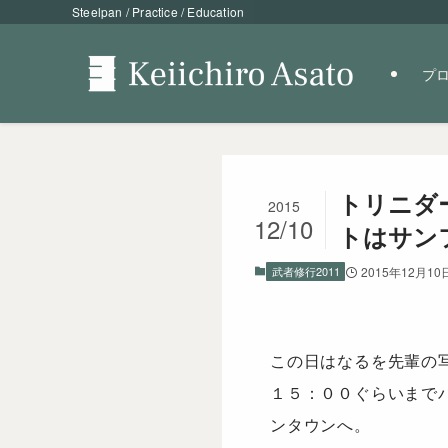
Steelpan / Practice / Education
プ
トリニダー
2015
12/10
トはサン
武者修行2011
2015年12月10
この日はなるを先輩の
１５：００ぐらいまで
ンタウンへ。