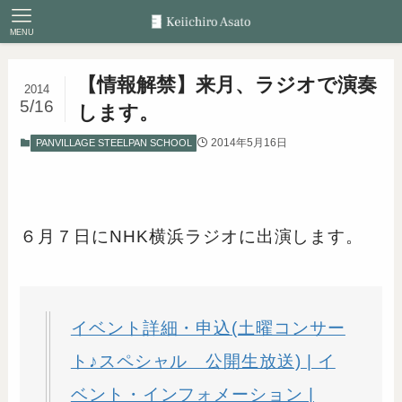
MENU
【情報解禁】来月、ラジオで演奏
2014
5/16
します。
2014年5月16日
PANVILLAGE STEELPAN SCHOOL
６月７日にNHK横浜ラジオに出演します。
イベント詳細・申込(土曜コンサー
ト♪スペシャル 公開生放送) | イ
ベント・インフォメーション |