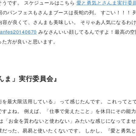
そうです。 スケジュールはこちら
愛と勇気とさんま実行委
回のパンフェスもさんまブースは長蛇の列。 すごい！！！ 
 活動内容が良くて、さんまも美味しい。 そりゃあ人気になるわ
みなさんいい顔してるんですよ！最高の空
った方が良いと思います。
んま」実行委員会』
を最大限活用している」 って感じたんです。 これってと
ですよね。 例えば、「仕事で覚えたこと」を休日にその能
術は「お金を貰わないと使わない」みたいな感じになってませ
僕だった、易易と使いたくないです。 しかし、『愛と勇気