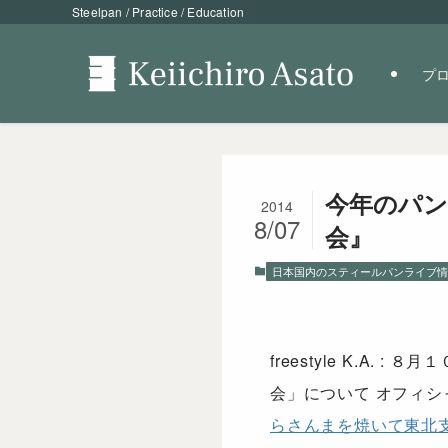
Steelpan / Practice / Education
プ
今年のパン
2014
8/07
会』
日本国内のスティールパンライブ情
freestyle K.
会」について オフィ
らさんまを焼いて東北