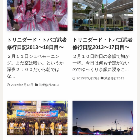
トリニダード・トバゴ武者
トリニダード・トバゴ武者
修行日記2013〜18日目〜
修行日記2013〜17日目〜
２月１１日ジュベモーニン
２月１０日昨日の余韻で胸が
グ。まだ空は暗い。というか
一杯。今日は何も予定がない
深夜２：００だから朝では
のでゆっくり余韻に浸るこ...
な...
2015年5月13日
武者修行2013
2015年5月13日
武者修行2013