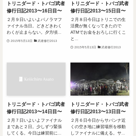
トリニダード・トバゴ武者
トリニダード・トバゴ武者
修行日記2013〜16日目〜
修行日記2013〜15日目〜
２月９日いよいよパノラマフ
２月８日今日はトリニでの生
ァイナル当日。どきどきわく
活費が無くなってきたので
わくが止まらない。夕方頃...
ATMでお金をおろしに行くこ
と...
2015年5月13日
武者修行2013
2015年5月13日
武者修行2013
トリニダード・トバゴ武者
トリニダード・トバゴ武者
修行日記2013〜14日目〜
修行日記2013〜13日目〜
２月７日いよいよファイナル
２月６日今日からサバンナ近
まであと２日。少しずつ緊張
くの空き地に練習場所を移動
してくる。今日は練習前に...
しファイナルに備える。サ...