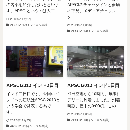
の内部を紹介したいと思いま
APSCIのチェックインと会場
す。APSCIというのは人工...
の下見、メディアチェック
を...
2013年11月27日
APSCI2013(インド国際会議)
2013年11月26日
APSCI2013(インド国際会議)
APSCI2013-インド2日目
APSCI2013-インド1日目
インド二日目です。今回のイ
成田空港から10時間、無事に
ンドへの渡航はAPSCI2013と
デリーに到着しました。到着
いう学会で発表する為で
時刻、夜中の0:00頃。この...
す。...
2013年11月24日
APSCI2013(インド国際会議)
2013年11月25日
APSCI2013(インド国際会議)