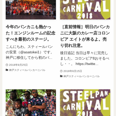
今年のパンカニも熱かっ
［直前情報］明日のパンカ
た！エンジンルームの記念
ニに大阪のカレー店コロン
すべき最初のステージ。
ビア エイトが来るよ。売
り切れ注意。
こんにちわ。スティールパン
の安里（@asatokei1）です。
後日追記 当日は早々に完売し
神戸に移住してから初のパ...
ました。コロンビア8おそるべ
し・・。 https://twitte...
2018年9月25日
神戸スティールパンカーニバル
2018年9月15日
神戸スティールパンカーニバル